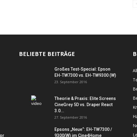
BELIEBTE BEITRÄGE
B
Großes Test-Special: Epson
Al
EH-TW7300 vs. EH-TW9300 (W)
Te
23. September 2016
B
Be
Theorie & Praxis: Elite Screens
CineGrey 5D vs. Draper React
K
3.0...
Hä
27. September 2016
N
Epsons „Neue“: EH-TW7300 /
L
tor
9300(W) im Cine4Home