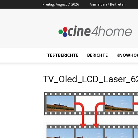
Freitag, August 7, 2026
Anmelden / Beitreten
Cine4home.de
TESTBERICHTE
BERICHTE
KNOWHO
TV_Oled_LCD_Laser_6