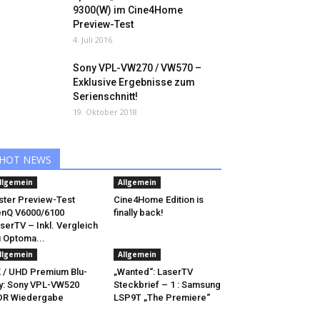
9300(W) im Cine4Home
Preview-Test
4. Juli 2016
Sony VPL-VW270 / VW570 –
Exklusive Ergebnisse zum
Serienschnitt!
19. Oktober 2018
HOT NEWS
llgemein
Allgemein
ster Preview-Test
Cine4Home Edition is
nQ V6000/6100
finally back!
serTV – Inkl. Vergleich
 Optoma...
llgemein
Allgemein
 / UHD Premium Blu-
„Wanted“: LaserTV
y: Sony VPL-VW520
Steckbrief – 1 : Samsung
DR Wiedergabe
LSP9T „The Premiere“