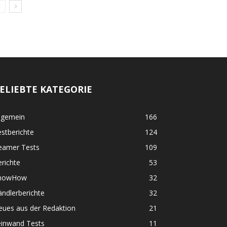
ELIEBTE KATEGORIE
lgemein
166
stberichte
124
eamer Tests
109
richte
53
nowHow
32
ndlerberichte
32
eues aus der Redaktion
21
einwand Tests
11