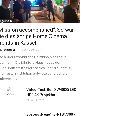
llgemein
Mission accomplished“: So war
ie diesjährige Home Cinema
rends in Kassel
ki Schmitt
-
11. Oktober 2017
ne außergewöhnliche Heimkino Messe für
dermann! Die jährliche Hausmesse der
undBrothers Kassel hat sich über die Jahre zu
ner festen Institution entwickelt und gehört
ttlerweile...
Video-Test: BenQ W4000i LED
HDR 4K Projektor
29. April 2023
Epsons „Neue“: EH-TW7300 /