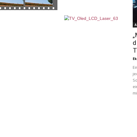
A
„
d
T
Ek
Ei
je
So
ei
mi