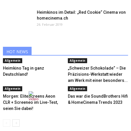
Heimkinos im Detail: „Red Cookie“ Cinema von
homecinema.ch
26. Februar 2019
HOT NEWS
Allgemein
Allgemein
Heimkino Tag in ganz
„Schweizer Schokolade“ – Die
Deutschland!
Präzisions-Werkstatt wieder
am Werk mit einer besonders...
Allgemein
Allgemein
Morgen: EliteScreens Aeon
Das war die SoundBrothers Hifi
CLR + Screeneo im Live-Test,
& HomeCinema Trends 2023
seien Sie dabei!