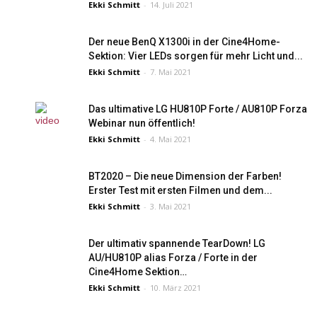
Ekki Schmitt
-
14. Juli 2021
Der neue BenQ X1300i in der Cine4Home-
Sektion: Vier LEDs sorgen für mehr Licht und...
Ekki Schmitt
-
7. Mai 2021
Das ultimative LG HU810P Forte / AU810P Forza
Webinar nun öffentlich!
Ekki Schmitt
-
4. Mai 2021
BT2020 – Die neue Dimension der Farben!
Erster Test mit ersten Filmen und dem...
Ekki Schmitt
-
3. Mai 2021
Der ultimativ spannende TearDown! LG
AU/HU810P alias Forza / Forte in der
Cine4Home Sektion…
Ekki Schmitt
-
10. März 2021