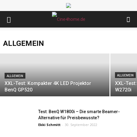
ALLGEMEIN
JMGO N3 4K im Test: Kompakter Triple-
Laser-Beamer mit Gimbal und Google TV
ALLGEMEIN
c4hadmin
-
10. April 2026
ALLGEMEIN
ALLGEMEIN
XXL-Test: Kompakter 4K LED Projektor
XXL-Test
BenQ GP520
W2720i
Test: BenQ W1800i – Die smarte Beamer-
Alternative für Preisbewusste?
Ekki Schmitt
-
30. September 2022