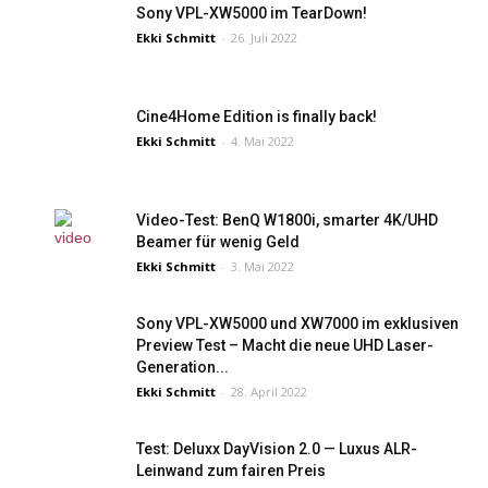
Sony VPL-XW5000 im TearDown!
Ekki Schmitt
-
26. Juli 2022
Cine4Home Edition is finally back!
Ekki Schmitt
-
4. Mai 2022
Video-Test: BenQ W1800i, smarter 4K/UHD
Beamer für wenig Geld
Ekki Schmitt
-
3. Mai 2022
Sony VPL-XW5000 und XW7000 im exklusiven
Preview Test – Macht die neue UHD Laser-
Generation...
Ekki Schmitt
-
28. April 2022
Test: Deluxx DayVision 2.0 — Luxus ALR-
Leinwand zum fairen Preis