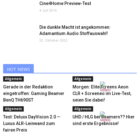
Cine4Home Preview-Test
4. Juli 2016
Die dunkle Macht ist angekommen:
Adamantium Audio Stoffauswahl!
22. Oktober 2022
HOT NEWS
Allgemein
Allgemein
Gerade in der Redaktion
Morgen: EliteScreens Aeon
eingetroffen: Gaming Beamer
CLR + Screeneo im Live-Test,
BenQ TH690ST
seien Sie dabei!
Allgemein
Allgemein
Test: Deluxx DayVision 2.0 —
UHD / HLG bei Beamern?? Hier
Luxus ALR-Leinwand zum
sind erste Ergebnisse!
fairen Preis